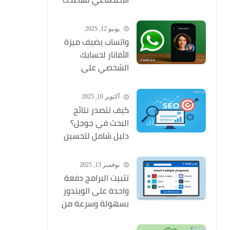
على تطوير أعمالك
وتحقيق نتائج
يونيو 12, 2025
احترافية
واتساب يضيف ميزة
الأفاتار لحسابك
الشخصي على
أندرويد بتحديث جديد
أكتوبر 10, 2025
كيف تتصدر نتائج
البحث في جوجل؟
دليل شامل لتحسين
ترتيب موقعك في
محركات البحث
نوفمبر 13, 2025
تثبيت البرامج دفعة
واحدة على الويندوز
بسهولة وسرعة من
متجر مايكروسوفت