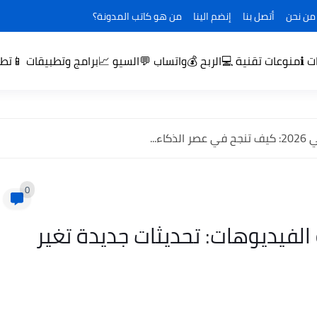
من نحن
أتصل بنا
إنضم الينا
من هو كاتب المدونة؟
منوعات تقنية 💻
الربح 💰
السيو 📈
ℹ️
واتساب 💬
برامج وتطبيقات 📱
تطو
ء...
0
فيديوهات: تحديثات جديدة تغير