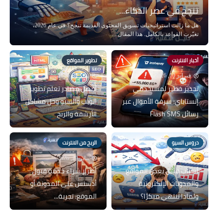
تنجح في عصر الذكاء...
هل ما زالت استراتيجيات تسويق المحتوى القديمة تنجح؟ في عام 2026،
تغيّرت القواعد بالكامل. هذا المقال ...
أخبار الانترنت
تطوير المواقع
فبراير 10, 2026
يناير 30, 2026
تحذير خطير لمستخدمي
أفضل مصادر تعلم تطوير
إنستاباي: سرقة الأموال عبر
الويب والسيو وحل مشاكل
رسائل Flash SMS
الأرشفة والربح
دروس السيو
الربح من الانترنت
يناير 30, 2026
يناير 29, 2026
أسباب فشل بعض المواقع
أضرار شراء خدمة قبول
والمدونات الإلكترونية
أدسنس على المدونة أو
ولماذا تنتهي مبكرًا؟
الموقع: تجربة...