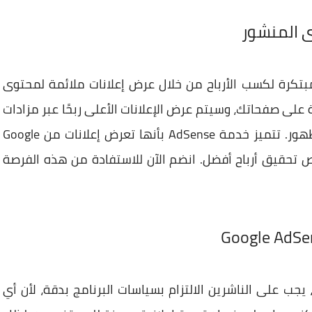
ى المنشور
Goo للناشرين طريقة مبتكرة لكسب الأرباح من خلال عرض إعلانات ملائمة لمحتوى
ى صفحاتك، وسيتم عرض الإعلانات الأعلى ربحًا عبر مزادات
حية تضمن تحقيق أقصى دخل عن كل نقرة أو ظهور. تتميز خدمة AdSense بأنها تعرض إعلانات من Google
ص تحقيق أرباح أفضل. انضم الآن للاستفادة من هذه الفرصة
لحصول على حساب فعال في Google AdSense، يجب على الناشرين الالتزام بسياسات البرنامج بدقة، لأن أي