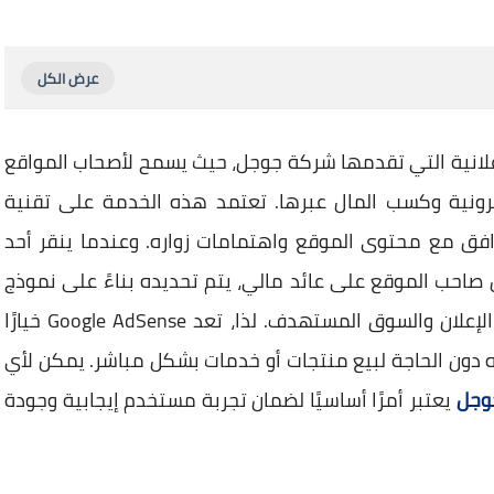
G من أبرز الخدمات الإعلانية التي تقدمها شركة جوجل، حيث يسمح لأصحاب المواقع
ترونية وكسب المال عبرها. تعتمد هذه الخدمة على تقنية
فق مع محتوى الموقع واهتمامات زواره. وعندما ينقر أحد
 على إحدى إعلانات AdSense، يحصل صاحب الموقع على عائد مالي، يتم تحديده بناءً على نموذج
الدفع بالنقرة (CPC)، والذي يختلف وفقًا لنوعية الإعلان والسوق المستهدف. لذا، تعد Google AdSense خيارًا
 دون الحاجة لبيع منتجات أو خدمات بشكل مباشر. يمكن لأي
وجل
يعتبر أمرًا أساسيًا لضمان تجربة مستخدم إيجابية وجودة