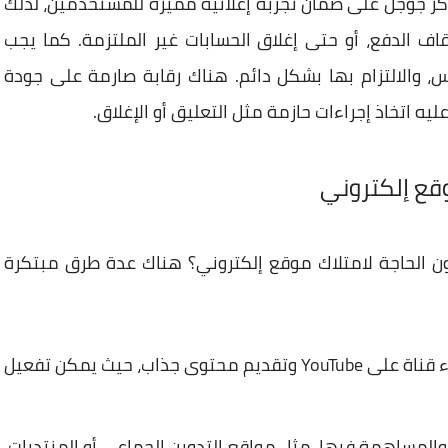
ركز جوجل على ضمان تجربة إعلانية مميزة للمستخدمين، لذلك
اف الدفع، أو حتى إغلاق الحسابات غير الملتزمة. كما يجب
 والالتزام بها بشكل دائم. هناك رقابة صارمة على جودة
ه اتخاذ إجراءات حازمة مثل التعليق أو الإغلاق.
قع إلكتروني
الحاجة لامتلاك موقع إلكتروني؟ هناك عدة طرق مبتكرة
إذا كنت تتمتع بموهبة الإلقاء، يمكنك إنشاء قناة على YouTube وتقديم محتوى جذاب، حيث يمكن تفعيل
المساهمة فيها، مثل مواقع التدوين الجماعي أو المنتديات،