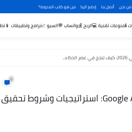
من نحن
أتصل بنا
إنضم الينا
من هو كاتب المدونة؟
منوعات تقنية 💻
الربح 💰
السيو 📈
ℹ️
واتساب 💬
برامج وتطبيقات 📱
تطو
ء...
0
دليل شامل للربح من Google AdSense: استراتيجيات وشروط تحقيق