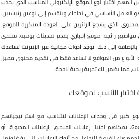
ول إلى أرباح مجزية عبر Google AdSense، من المهم اختيار نوع الموقع الإلكتروني المناسب الذي يجذب
هو العامل الأساسي في نجاحك، وينقسم إلى نوعين رئيسيين:
حتوى الذي يشجع الزائرين على العودة المتكررة للموقع.
مواضيع رائجة، موقع إخباري يقدم تحديثات يومية، منتدى
لإضافة إلى ذلك، توجد أدوات مجانية عبر الإنترنت تساعدك
لأنواع من المواقع لا تساعد فقط في تقديم محتوى مميز،
ات، مما يضمن لك تجربة ربحية ناجحة.
نون في Google AdSense على تنوع كبير في وحدات الإعلانات لتتناسب مع استراتيجياتهم
المختلفة، كما هو الحال في إعلانات Google Ads. يمكنهم اختيار إعلانات الفيديو، الإعلانات المصورة، أو
لجمهورك الفرصة للتفاعل مع أنواع الإعلانات التي يفضلونها،