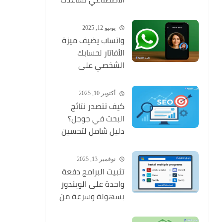
على تطوير أعمالك
وتحقيق نتائج
يونيو 12, 2025
احترافية
واتساب يضيف ميزة
الأفاتار لحسابك
الشخصي على
أندرويد بتحديث جديد
أكتوبر 10, 2025
كيف تتصدر نتائج
البحث في جوجل؟
دليل شامل لتحسين
ترتيب موقعك في
محركات البحث
نوفمبر 13, 2025
تثبيت البرامج دفعة
واحدة على الويندوز
بسهولة وسرعة من
متجر مايكروسوفت