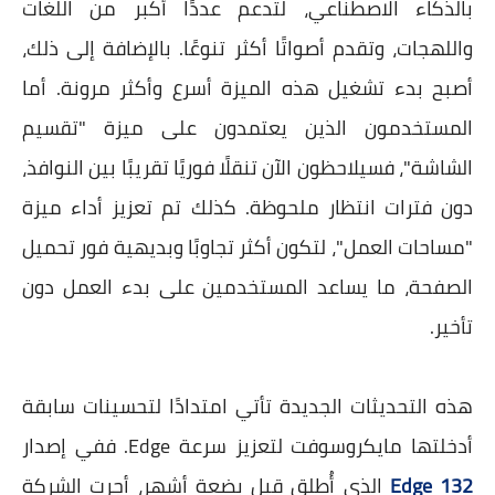
بالذكاء الاصطناعي، لتدعم عددًا أكبر من اللغات
واللهجات، وتقدم أصواتًا أكثر تنوعًا. بالإضافة إلى ذلك،
أصبح بدء تشغيل هذه الميزة أسرع وأكثر مرونة. أما
المستخدمون الذين يعتمدون على ميزة "تقسيم
الشاشة"، فسيلاحظون الآن تنقلًا فوريًا تقريبًا بين النوافذ،
دون فترات انتظار ملحوظة. كذلك تم تعزيز أداء ميزة
"مساحات العمل"، لتكون أكثر تجاوبًا وبديهية فور تحميل
الصفحة، ما يساعد المستخدمين على بدء العمل دون
تأخير.
هذه التحديثات الجديدة تأتي امتدادًا لتحسينات سابقة
أدخلتها مايكروسوفت لتعزيز سرعة Edge. ففي إصدار
Edge 132
الذي أُطلق قبل بضعة أشهر، أجرت الشركة